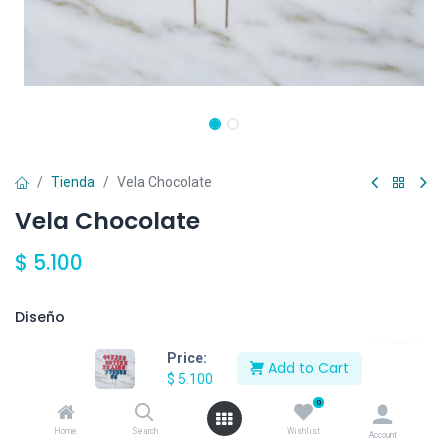
Tienda
Vela Chocolate
Vela Chocolate
$
5.100
Diseño
Emoji
Girasol
Figuras
Azul #1
Price:
Add to Cart
$
5.100
Rosa #1
Azul #2
Rosa#2
Azul#3
0
Home
Search
Wishlist
Account