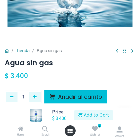
Tienda
Agua sin gas
Agua sin gas
$
3.400
Añadir al carrito
Agregar a la lista de deseos
Price:
Add to Cart
$
3.400
0
Home
Search
Wishlist
Account