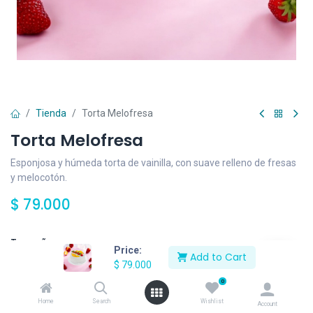
Tienda
Torta Melofresa
Torta Melofresa
Esponjosa y húmeda torta de vainilla, con suave relleno de fresas
y melocotón.
$
79.000
Tamaño
Price:
Add to Cart
$
79.000
1/2 Libra
1/4 de Libra
+
$
31.000
0
Home
Search
Wishlist
Account