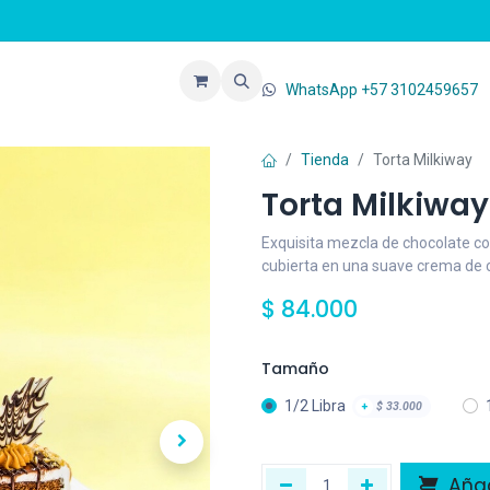
de Venta
Blog
Contáctenos
WhatsApp +57 3102459657
Tienda
Torta Milkiway
Torta Milkiway
Exquisita mezcla de chocolate con
cubierta en una suave crema de ch
$
84.000
Tamaño
1/2 Libra
+
$
33.000
Añadi