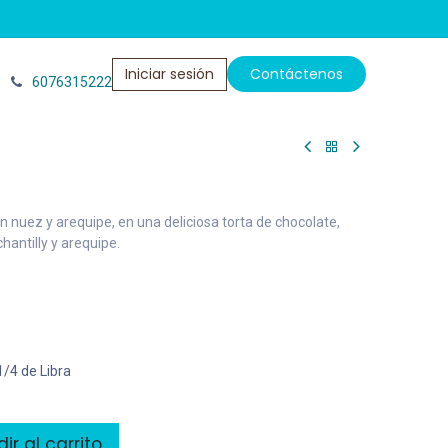
Iniciar sesión
Contáctenos​​​​
6076315222
 nuez y arequipe, en una deliciosa torta de chocolate,
antilly y arequipe.
1/4 de Libra
r al carrito