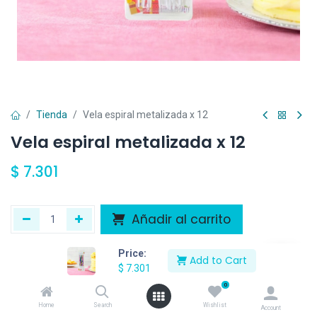
Tienda
Vela espiral metalizada x 12
Vela espiral metalizada x 12
$
7.301
Añadir al carrito
Agregar a la lista de deseos
Price:
Add to Cart
$
7.301
0
Home
Search
Wishlist
Account