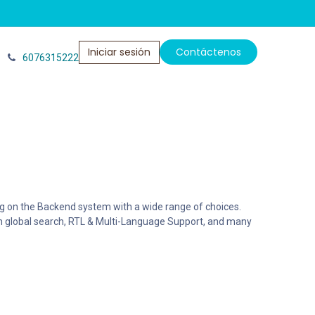
Iniciar sesión
Contáctenos​​​​
6076315222
g on the Backend system with a wide range of choices.
th global search, RTL & Multi-Language Support, and many