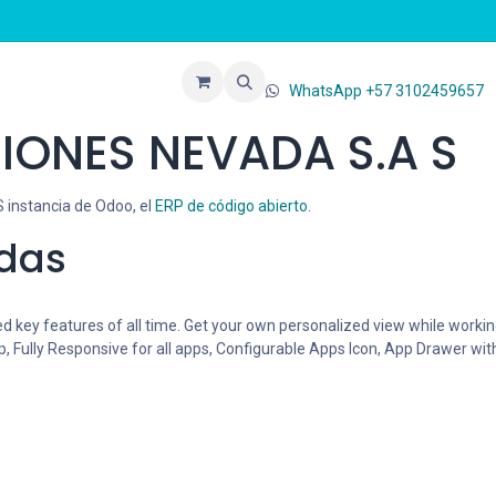
de Venta
Blog
Contáctenos
WhatsApp +57 3102459657
IONES NEVADA S.A S
instancia de Odoo, el
ERP de código abierto
.
adas
key features of all time. Get your own personalized view while workin
, Fully Responsive for all apps, Configurable Apps Icon, App Drawer wi