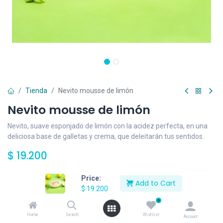
Tienda
Nevito mousse de limón
Nevito mousse de limón
Nevito, suave esponjado de limón con la acidez perfecta, en una
deliciosa base de galletas y crema, que deleitarán tus sentidos.
$
19.200
Price:
Add to Cart
Añadir al carrito
$
19.200
0
Agregar a la lista de deseos
Home
Search
Wishlist
Account