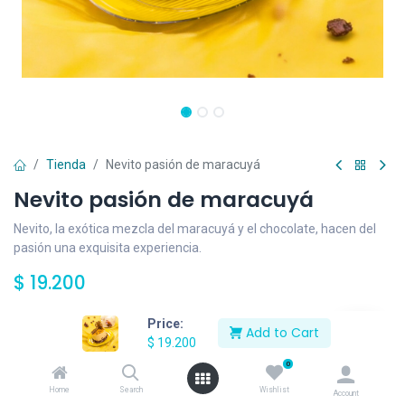
Tienda
Nevito pasión de maracuyá
Nevito pasión de maracuyá
Nevito, la exótica mezcla del maracuyá y el chocolate, hacen del
pasión una exquisita experiencia.
$
19.200
Price:
Add to Cart
Añadir al carrito
$
19.200
0
Agregar a la lista de deseos
Home
Search
Wishlist
Account